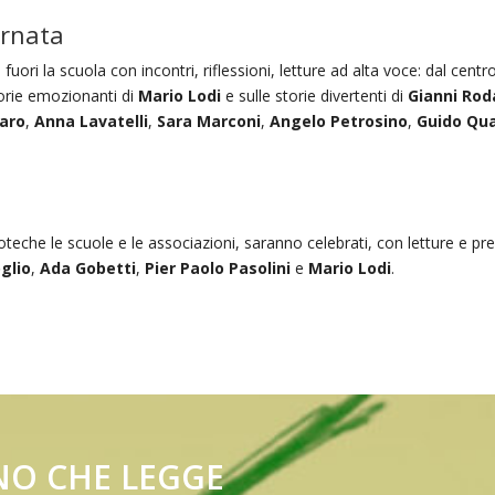
ornata
uori la scuola con incontri, riflessioni, letture ad alta voce: dal centro
storie emozionanti di
Mario Lodi
e sulle storie divertenti di
Gianni Rod
aro
,
Anna Lavatelli
,
Sara Marconi
,
Angelo Petrosino
,
Guido Qu
blioteche le scuole e le associazioni, saranno celebrati, con letture e p
glio
,
Ada Gobetti
,
Pier Paolo Pasolini
e
Mario Lodi
.
NO CHE LEGGE