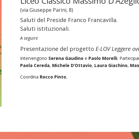
Liceo Classico Massimo D’Azegli
(via Giuseppe Parini, 8)
Saluti del Preside Franco Francavilla.
Saluti istituzionali.
A seguire
Presentazione del progetto
E-LOV Leggere ov
Intervengono
Serena Gaudino
e
Paolo Morelli
. Partecip
Paola Cereda
,
Michele D’Ottavio
,
Laura Giachino
,
Mas
Coordina
Rocco Pinto.