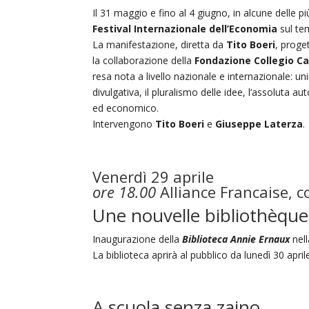
Il 31 maggio e fino al 4 giugno, in alcune delle più 
Festival Internazionale dell’Economia
sul te
La manifestazione, diretta da
Tito Boeri
, proge
la collaborazione della
Fondazione Collegio Ca
resa nota a livello nazionale e internazionale: uni
divulgativa, il pluralismo delle idee, l’assoluta 
ed economico.
Intervengono
Tito Boeri
e
Giuseppe Laterza
.
Venerdì 29 aprile
ore 18.00
Alliance Francaise, c
Une nouvelle bibliothèque
Inaugurazione della
Biblioteca Annie Ernaux
nell
La biblioteca aprirà al pubblico da lunedì 30 aprile
A scuola senza zaino