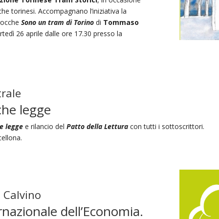
che torinesi. Accompagnano l’iniziativa la
trocche
Sono un tram di Torino
di
Tommaso
dì 26 aprile dalle ore 17.30 presso la
trale
 che legge
he legge
e rilancio del
Patto della Lettura
con tutti i sottoscrittori.
ellona.
o Calvino
ernazionale dell’Economia.