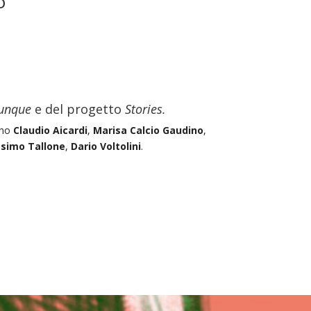
o
unque
e del progetto
Stories.
ano
Claudio Aicardi
,
Marisa Calcio Gaudino
,
simo Tallone
,
Dario Voltolini
.