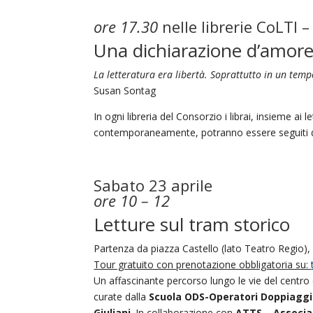
ore 17.30
nelle librerie CoLTI 
Una dichiarazione d’amore:
La letteratura era libertà. Soprattutto in un tempo 
Susan Sontag
In ogni libreria del Consorzio i librai, insieme ai l
contemporaneamente, potranno essere seguiti d
Sabato 23 aprile
ore 10 – 12
Letture sul tram storico
Partenza da piazza Castello (lato Teatro Regio), 
Tour gratuito con prenotazione obbligatoria su:
Un affascinante percorso lungo le vie del centro
curate dalla
Scuola ODS-Operatori Doppiaggi
Giuliani
. In collaborazione con
ATTS – Associa