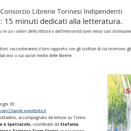
– Consorzio Librerie Torinesi Indipendenti
 15 minuti dedicati alla letteratura.
in cui i valori della lettura e dell’interiorità sono messi così strenuame
ettori, racconteranno il loro rapporto con gli scrittori di cui ricorrono gl
al vivo o sui
social media
delle librerie.
ogni 30′.
tram23aprile.eventbrite.it
 cittadino, accompagnato da letture su Torino
o e Spettacolo
, coordinate da
Stefania
zione Torinese Tram Storici
, in occasione