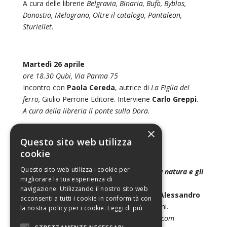
A cura delle librerie
Belgravia, Binaria, Bufò, Byblos,
Donostia, Melograno, Oltre il catalogo, Pantaleon,
Sturiellet.
Martedì 26 aprile
ore 18.30
Qubi, Via Parma 75
Incontro con
Paola Cereda
, autrice di
La Figlia del
ferro,
Giulio Perrone Editore. Interviene
Carlo Greppi
.
A cura della libreria Il ponte sulla Dora.
×
Questo sito web utilizza
Martedì 26 aprile
cookie
ore 19.00
Libreria Trebisonda
Questo sito web utilizza i cookie per
Wislawa Szymborska e Olga Tokarczuk. La natura e gli
migliorare la tua esperienza di
animali
navigazione. Utilizzando il nostro sito web
La prima di 5 lezioni tenute dal professor
Alessandro
acconsenti a tutti i cookie in conformità con
Ajres
, dedicate ai due premi Nobel polacchi.
la nostra policy per i cookie.
Leggi di più
Per info e iscrizioni: trebisondalibri@gmail.com