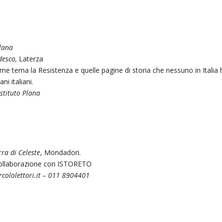
Plana
edesco,
Laterza
e tema la Resistenza e quelle pagine di storia che nessuno in Italia ha
i italiani.
Istituto Plana
rra di Celeste
, Mondadori.
 collaborazione con ISTORETO
cololettori.it
– 011 8904401