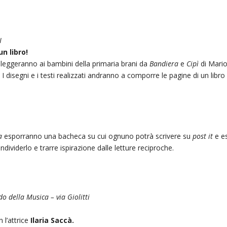
I
n libro!
a leggeranno ai bambini della primaria brani da
Bandiera
e
Cipì
di Mario
. I disegni e i testi realizzati andranno a comporre le pagine di un li
ia
esporranno una bacheca su cui ognuno potrà scrivere su
post it
e es
dividerlo e trarre ispirazione dalle letture reciproche.
o della Musica – via Giolitti
 l’attrice
Ilaria Saccà.