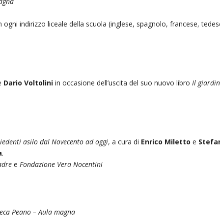
Magna
in ogni indirizzo liceale della scuola (inglese, spagnolo, francese, tedes
re
Dario Voltolini
in occasione dell’uscita del suo nuovo libro
Il giardi
chiedenti asilo dal Novecento ad oggi
, a cura di
Enrico Miletto
e
Stefa
a
.
Madre
e
Fondazione Vera Nocentini
oteca Peano – Aula magna