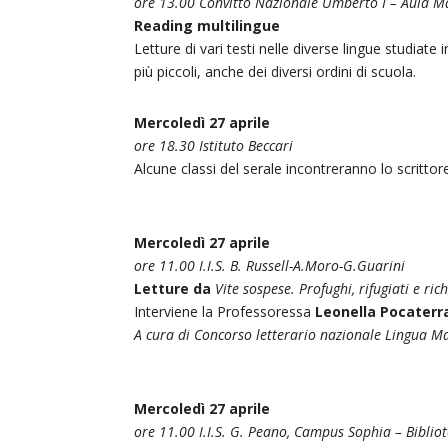
ore 13.00 Convitto Nazionale Umberto I – Aula 
Reading multilingue
Letture di vari testi nelle diverse lingue studiate 
più piccoli, anche dei diversi ordini di scuola.
Mercoledì 27 aprile
ore 18.30 Istituto Beccari
Alcune classi del serale incontreranno lo scritto
Mercoledì 27
aprile
ore 11.00 I.I.S. B. Russell-A.Moro-G.Guarini
Letture da
Vite sospese. Profughi, rifugiati e ri
Interviene la Professoressa
Leonella Pocaterr
A cura di
Concorso letterario nazionale Lingua 
Mercoledì 27 aprile
ore 11.00 I.I.S. G. Peano, Campus Sophia – Bibli