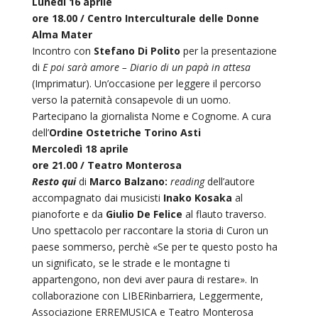
Lunedì 16 aprile
ore 18.00 / Centro Interculturale delle Donne
Alma Mater
Incontro con
Stefano Di Polito
per la presentazione
di
E poi sarà amore – Diario di un papà in attesa
(Imprimatur). Un’occasione per leggere il percorso
verso la paternità consapevole di un uomo.
Partecipano la giornalista Nome e Cognome. A cura
dell’
Ordine Ostetriche Torino Asti
Mercoledì 18 aprile
ore 21.00 / Teatro Monterosa
Resto qui
di
Marco Balzano:
reading
dell’autore
accompagnato dai musicisti
Inako Kosaka
al
pianoforte e da
Giulio De Felice
al flauto traverso.
Uno spettacolo per raccontare la storia di Curon un
paese sommerso, perchè «Se per te questo posto ha
un significato, se le strade e le montagne ti
appartengono, non devi aver paura di restare». In
collaborazione con LIBERinbarriera, Leggermente,
Associazione ERREMUSICA e Teatro Monterosa