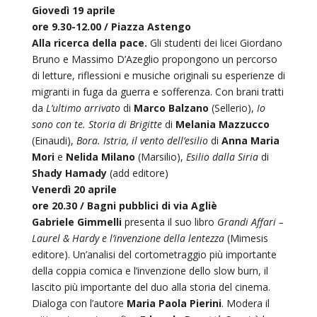
Giovedì 19 aprile
ore 9.30-12.00 / Piazza Astengo
Alla ricerca della pace.
Gli studenti dei licei Giordano
Bruno e Massimo D’Azeglio propongono un percorso
di letture, riflessioni e musiche originali su esperienze di
migranti in fuga da guerra e sofferenza. Con brani tratti
da
L’ultimo arrivato
di
Marco Balzano
(Sellerio),
Io
sono con te. Storia di Brigitte
di
Melania Mazzucco
(Einaudi),
Bora. Istria, il vento dell’esilio
di
Anna Maria
Mori
e
Nelida Milano
(Marsilio),
Esilio dalla Siria
di
Shady Hamady
(add editore)
Venerdì 20 aprile
ore 20.30 / Bagni pubblici di via Agliè
Gabriele Gimmelli
presenta il suo libro
Grandi Affari –
Laurel & Hardy e l’invenzione della lentezza
(Mimesis
editore). Un’analisi del cortometraggio più importante
della coppia comica e l’invenzione dello slow burn, il
lascito più importante del duo alla storia del cinema.
Dialoga con l’autore
Maria Paola Pierini
. Modera il