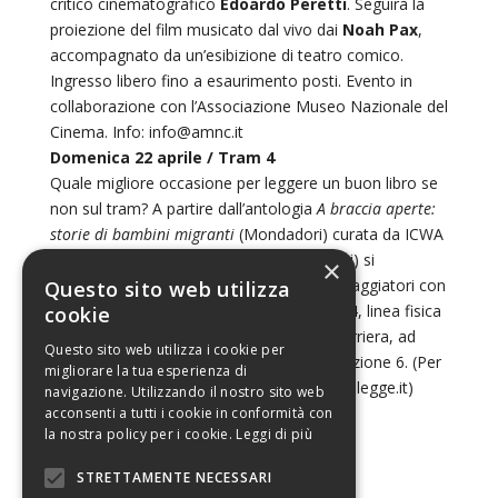
critico cinematografico
Edoardo Peretti
. Seguirà la
proiezione del film musicato dal vivo dai
Noah Pax
,
accompagnato da un’esibizione di teatro comico.
Ingresso libero fino a esaurimento posti. Evento in
collaborazione con l’Associazione Museo Nazionale del
Cinema. Info: info@amnc.it
Domenica 22 aprile / Tram 4
Quale migliore occasione per leggere un buon libro se
non sul tram? A partire dall’antologia
A braccia aperte:
storie di bambini migranti
(Mondadori) curata da ICWA
(Associazione Italiana Scrittori per Ragazzi) si
×
accompagnerà la domenica mattina dei viaggiatori con
Questo sito web utilizza
le letture sul tram e alle fermate. La linea 4, linea fisica
cookie
e a volte immaginaria, dalla Falchera a Barriera, ad
Questo sito web utilizza i cookie per
unione dei quartieri che vivono la Circoscrizione 6. (Per
migliorare la tua esperienza di
gli orari si veda il sito http://www.torinochelegge.it)
navigazione. Utilizzando il nostro sito web
acconsenti a tutti i cookie in conformità con
la nostra policy per i cookie.
Leggi di più
Torna al programma 2018
H
STRETTAMENTE NECESSARI