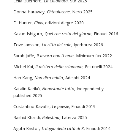
Leila Guerriero,
La Chiamata
, Sur 2025
Donna Haraway,
Chthulucene
, Nero 2025
D. Hunter,
Chav,
edizioni Alegre 2020
Kazuo Ishiguro,
Quel che resta del giorno
, Einaudi 2016
Tove Jansson,
La città del sole
, Iperborea 2026
Sarah Jaffe,
Il lavoro non ti ama
, Minimum fax 2022
Michel Kai,
Il mistero della sciamana
, Feltrinelli 2024
Han Kang,
Non dico addio
, Adelphi 2024
Katalin Karikò,
Nonostante tutto
, Independently
published 2025
Costantino Kavafis,
Le poesie,
Einaudi 2019
Rashid Khalidi,
Palestina
, Laterza 2025
Agota Kristof,
Trilogia della città di K
, Einaudi 2014