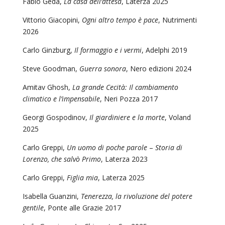
Fabio Geda,
La casa dell’attesa
, Laterza 2025
Vittorio Giacopini,
Ogni altro tempo è pace
, Nutrimenti
2026
Carlo Ginzburg,
Il formaggio e i vermi
, Adelphi 2019
Steve Goodman,
Guerra sonora
, Nero edizioni 2024
Amitav Ghosh,
La grande Cecità: Il cambiamento
climatico e l’impensabile
, Neri Pozza 2017
Georgi Gospodinov,
Il giardiniere e la morte
, Voland
2025
Carlo Greppi,
Un uomo di poche parole
–
Storia di
Lorenzo, che salvò Primo
, Laterza 2023
Carlo Greppi,
Figlia mia
, Laterza 2025
Isabella Guanzini,
Tenerezza, la rivoluzione del potere
gentile
, Ponte alle Grazie 2017