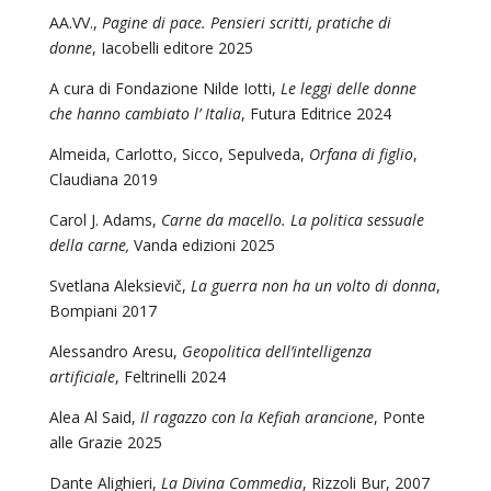
AA.VV.,
Pagine di pace. Pensieri scritti, pratiche di
donne
, Iacobelli editore 2025
A cura di Fondazione Nilde Iotti,
Le leggi delle donne
che hanno cambiato l’ Italia
, Futura Editrice 2024
Almeida, Carlotto, Sicco, Sepulveda,
Orfana di figlio
,
Claudiana 2019
Carol J. Adams,
Carne da macello. La politica sessuale
della carne,
Vanda edizioni 2025
Svetlana Aleksievič,
La guerra non ha un volto di donna
,
Bompiani 2017
Alessandro Aresu,
Geopolitica dell’intelligenza
artificiale
, Feltrinelli 2024
Alea Al Said,
Il ragazzo con la Kefiah arancione
, Ponte
alle Grazie 2025
Dante Alighieri,
La Divina Commedia
, Rizzoli Bur, 2007