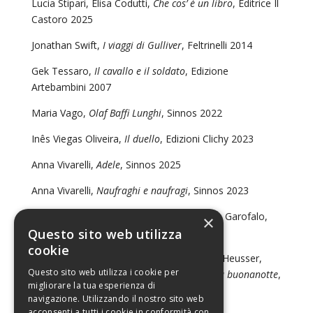
Lucia Stipari, Elisa Codutti,
Che cos’ è un libro
, Editrice Il
Castoro 2025
Jonathan Swift,
I viaggi di Gulliver
, Feltrinelli 2014
Gek Tessaro,
Il cavallo e il soldato
, Edizione
Artebambini 2007
Maria Vago,
Olaf Baffi Lunghi
, Sinnos 2022
Inês Viegas Oliveira,
Il duello
, Edizioni Clichy 2023
Anna Vivarelli,
Adele
, Sinnos 2025
Anna Vivarelli,
Naufraghi e naufragi
, Sinnos 2023
Udo Weigelt, Rossana Dedola, ill. Gianluca Garofalo,
×
Questo sito web utilizza
Nel bosco c’è posto per tutti,
NordSud 2002
cookie
Udo Weigelt, Alessandra Valtieri, ill. Sibylle Heusser,
Questo sito web utilizza i cookie per
L’omino dei sogni e la luna: una storia della buonanotte
,
migliorare la tua esperienza di
NordSud 2003
navigazione. Utilizzando il nostro sito web
acconsenti a tutti i cookie in conformità con