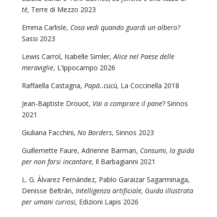
tè,
Terre di Mezzo 2023
Emma Carlisle,
Cosa vedi quando guardi un albero?
Sassi 2023
Lewis Carrol, Isabelle Simler,
Alice nel Paese delle
meraviglie
, L’Ippocampo 2026
Raffaella Castagna,
Papà..cucù,
La Coccinella
2018
Jean-Baptiste Drouot,
Vai a comprare il pane
? Sinnos
2021
Giuliana Facchini,
No Borders
, Sinnos 2023
Guillemette Faure, Adrienne Barman,
Consumi, la guida
per non farsi incantare,
Il Barbagianni 2021
L. G. Álvarez Fernández, Pablo Garaizar Sagarminaga,
Denisse Beltrán,
Intelligenza artificiale, Guida illustrata
per umani curiosi,
Edizioni Lapis 2026