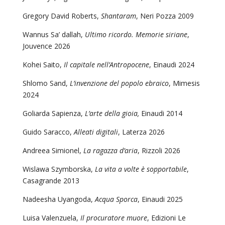
Gregory David Roberts,
Shantaram
, Neri Pozza 2009
Wannus Sa’ dallah,
Ultimo ricordo. Memorie siriane
,
Jouvence 2026
Kohei Saito,
Il capitale nell’Antropocene
, Einaudi 2024
Shlomo Sand,
L’invenzione del popolo ebraico
, Mimesis
2024
Goliarda Sapienza,
L’arte della gioia,
Einaudi 2014
Guido Saracco,
Alleati digitali
, Laterza 2026
Andreea Simionel,
La ragazza d’aria
, Rizzoli 2026
Wislawa Szymborska,
La vita a volte è sopportabile
,
Casagrande 2013
Nadeesha Uyangoda,
Acqua Sporca
, Einaudi 2025
Luisa Valenzuela,
Il procuratore muore
, Edizioni Le