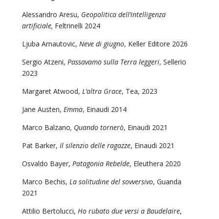
Alessandro Aresu,
Geopolitica dell’intelligenza
artificiale,
Feltrinelli 2024
Ljuba Arnautovic,
Neve di giugno
, Keller Editore 2026
Sergio Atzeni,
Passavamo sulla Terra leggeri
, Sellerio
2023
Margaret Atwood,
L’altra Grace
, Tea, 2023
Jane Austen,
Emma
, Einaudi 2014
Marco Balzano
, Quando tornerò
, Einaudi 2021
Pat Barker,
Il silenzio delle ragazze
, Einaudi 2021
Osvaldo Bayer,
Patagonia Rebelde
, Eleuthera 2020
Marco Bechis,
La solitudine del sovversivo
, Guanda
2021
Attilio Bertolucci,
Ho rubato due versi a Baudelaire
,