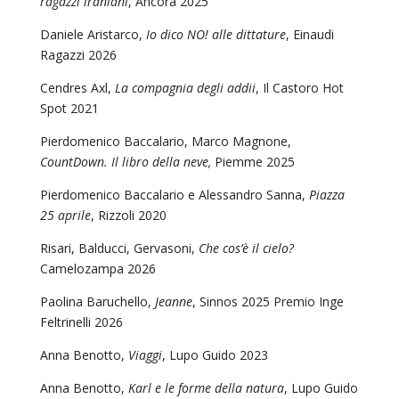
ragazzi iraniani
, Ancora 2025
Daniele Aristarco,
Io dico NO! alle dittature
, Einaudi
Ragazzi 2026
Cendres Axl,
La compagnia degli addii
, Il Castoro Hot
Spot 2021
Pierdomenico Baccalario, Marco Magnone,
CountDown. Il libro della neve,
Piemme 2025
Pierdomenico Baccalario e Alessandro Sanna,
Piazza
25 aprile
, Rizzoli 2020
Risari, Balducci, Gervasoni,
Che cos’è il cielo?
Camelozampa 2026
Paolina Baruchello,
Jeanne
, Sinnos 2025 Premio Inge
Feltrinelli 2026
Anna Benotto,
Viaggi
, Lupo Guido 2023
Anna Benotto,
Karl e le forme della natura
, Lupo Guido