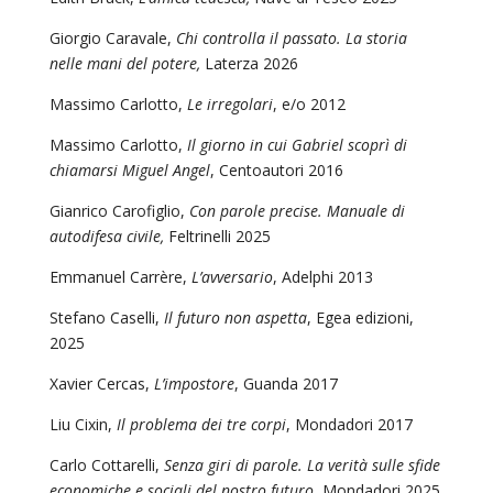
Giorgio Caravale,
Chi controlla il passato. La storia
nelle mani del potere,
Laterza 2026
Massimo Carlotto,
Le irregolari
, e/o 2012
Massimo Carlotto,
Il giorno in cui Gabriel scoprì di
chiamarsi Miguel Angel
, Centoautori 2016
Gianrico Carofiglio,
Con parole precise. Manuale di
autodifesa civile,
Feltrinelli 2025
Emmanuel Carrère,
L’avversario
, Adelphi 2013
Stefano Caselli,
Il futuro non aspetta
, Egea edizioni,
2025
Xavier Cercas,
L’impostore
, Guanda 2017
Liu Cixin,
Il problema dei tre corpi
, Mondadori 2017
Carlo Cottarelli,
Senza giri di parole. La verità sulle sfide
economiche e sociali del nostro futuro
, Mondadori 2025