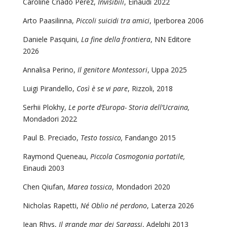
Caroline Criado Perez,
Invisibili
, Einaudi 2022
Arto Paasilinna,
Piccoli suicidi tra amici
, Iperborea 2006
Daniele Pasquini,
La fine della frontiera
, NN Editore
2026
Annalisa Perino,
Il genitore Montessori
, Uppa 2025
Luigi Pirandello,
Così è se vi pare
, Rizzoli, 2018
Serhii Plokhy,
Le porte d’Europa- Storia dell’Ucraina,
Mondadori 2022
Paul B. Preciado,
Testo tossico,
Fandango 2015
Raymond Queneau,
Piccola Cosmogonia portatile,
Einaudi 2003
Chen Qiufan,
Marea tossica
, Mondadori 2020
Nicholas Rapetti,
Né Oblio né perdono
, Laterza 2026
Jean Rhys,
Il grande mar dei Sargassi
, Adelphi 2013