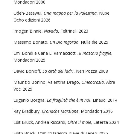
Mondadori 2000
Odeh-Betawui,
Una mappa per la Palestina
, Nube
Ocho edizioni 2026
Imogen Binnie,
Nevada
, Feltrinelli 2023
Massimo Bonato,
Un Dio ingordo
, Nulla die 2025
Emi Bondi e Carla E. Ramacciotti,
Il maschio fragile
,
Mondadori 2025
David Bonioff,
La città dei ladri
, Neri Pozza 2008
Maurizio Bonino, Valentina Drago,
Omeocrazia
, Altre
Voci 2025
Eugenio Borgna,
La fragilità che è in noi
, Einaudi 2014
Ray Bradbury,
Cronache Marziane
, Mondadori 2016
Edit Bruck, Andrea Riccardi,
Oltre il male,
Laterza 2024
Edith Bruck,
L’amica tedesca,
Nave di Teseo 2025