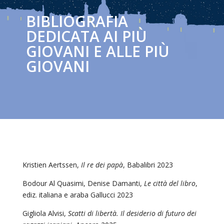
BIBLIOGRAFIA
DEDICATA AI PIÙ
GIOVANI E ALLE PIÙ
GIOVANI
Kristien Aertssen,
Il re dei papà
, Babalibri 2023
Bodour Al Quasimi, Denise Damanti,
Le città del libro
,
ediz. italiana e araba Gallucci 2023
Gigliola Alvisi,
Scatti di libertà. Il desiderio di futuro dei