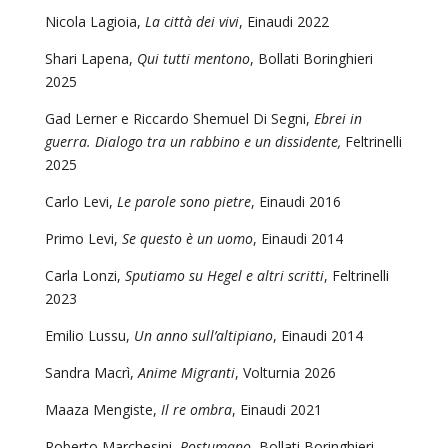
Nicola Lagioia,
La città dei vivi
, Einaudi 2022
Shari Lapena,
Qui tutti mentono
, Bollati Boringhieri
2025
Gad Lerner e Riccardo Shemuel Di Segni,
Ebrei in
guerra. Dialogo tra un rabbino e un dissidente,
Feltrinelli
2025
Carlo Levi,
Le parole sono pietre
, Einaudi 2016
Primo Levi,
Se questo è un uomo
, Einaudi 2014
Carla Lonzi,
Sputiamo su Hegel e altri scritti
, Feltrinelli
2023
Emilio Lussu,
Un anno sull’altipiano
, Einaudi 2014
Sandra Macrì,
Anime Migranti
, Volturnia 2026
Maaza Mengiste,
Il re ombra
, Einaudi 2021
Roberto Marchesini,
Postumano
, Bollati Boringhieri