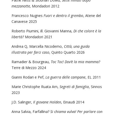
Patrik Ness & Siobhan Dowd,
Sette minuti dopo
mezzanotte,
Mondadori 2012
Francesco Nugnes
Fuori e dentro il grembo
, Atene del
Canavese 2025
Roberto Piumini, ill. Giovanni Manna,
Di che colore è la
libertà?
Mondadori 2021
Andrea Q, Marcella Nicodemo,
Città, una guida
illustrata per farci caso
, Quinto Quarto 2026
Ramadier & Bourgeau,
Toc Toc!
Dov’è la mia mamma?
Terre di Mezzo 2024
Gianni Rodari e Pef,
La guerra delle campane
, EL 2011
Marie Christophe Ruata Arn,
Segreti di famiglia
, Sinnos
2023
J.D. Salinger,
Il giovane Holden
, Einaudi 2014
Anna Salvia, Farfallina?
Si chiama vulva! Per parlare con