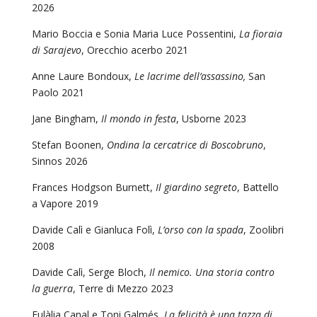
2026
Mario Boccia e Sonia Maria Luce Possentini,
La fioraia
di Sarajevo
, Orecchio acerbo 2021
Anne Laure Bondoux,
Le lacrime dell’assassino,
San
Paolo 2021
Jane Bingham,
Il mondo in festa
, Usborne 2023
Stefan Boonen,
Ondina la cercatrice di Boscobruno
,
Sinnos 2026
Frances Hodgson Burnett,
Il giardino segreto
, Battello
a Vapore 2019
Davide Calì e Gianluca Folì,
L’orso con la spada
, Zoolibri
2008
Davide Calì, Serge Bloch,
Il nemico. Una storia contro
la guerra
, Terre di Mezzo 2023
Eulàlia Canal e Toni Galmés,
La felicità è una tazza di