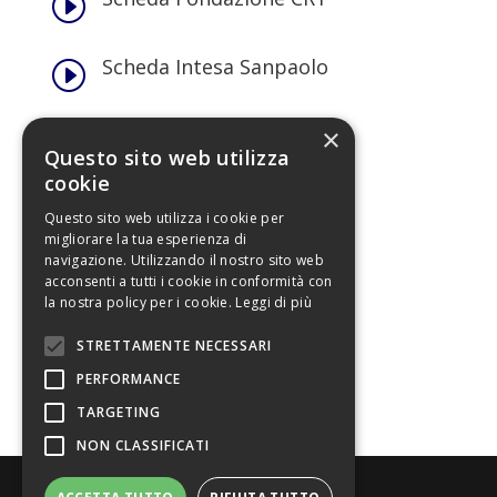
I
Scheda Intesa Sanpaolo
I
Scheda Torino Rete Libri
×
I
Questo sito web utilizza
cookie
Immagini
I
Questo sito web utilizza i cookie per
migliorare la tua esperienza di
navigazione. Utilizzando il nostro sito web
Loghi
I
acconsenti a tutti i cookie in conformità con
la nostra policy per i cookie.
Leggi di più
Materiali promozionali
I
STRETTAMENTE NECESSARI
PERFORMANCE
TARGETING
NON CLASSIFICATI