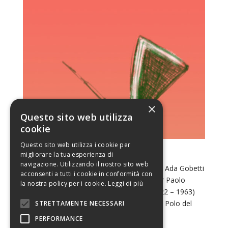
×
Questo sito web utilizza
cookie
Questo sito web utilizza i cookie per
migliorare la tua esperienza di
Gli anniversari
navigazione. Utilizzando il nostro sito web
Gli anniversari 2022 Torino che legge 2022 Ada Gobetti
acconsenti a tutti i cookie in conformità con
(1902 – 1968)Mario Lodi (1922 – 2014)Pier Paolo
la nostra policy per i cookie.
Leggi di più
Pasolini (1922 – 1975)Beppe Fenoglio (1922 – 1963)
Sabato 23 aprile ore 17.00 Sala Didattica – Polo del
STRETTAMENTE NECESSARI
‘900 Ada Gobetti e la letteratura...
PERFORMANCE