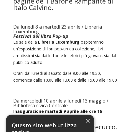
pagine de Il Barone Rampante di
Italo Calvino.
Da lunedì 8 a martedì 23 aprile / Libreria
Luxemburg
Festival del libro Pop-up
Le sale della
Libreria Luxemburg
ospiteranno
un’esposizione di libri pop-up da collezione, libri
amatissimi sia dai lettori e le lettrici più giovani, sia dal
pubblico adulto.
Orari: dal lunedì al sabato dalle 9.00 alle 19.30,
domenica dalle 10.00 alle 13.00 e dalle 15.00 alle 19.00
Da mercoledì 10 aprile a lunedì 13 maggio /
Biblioteca civica Centrale
Inaugurazione martedì 9 aprile alle ore 16
×
CHI LEGGE – Read. Lire. Legĕre.
Questo sito web utilizza
Fotografie di Claudio Montecucco.