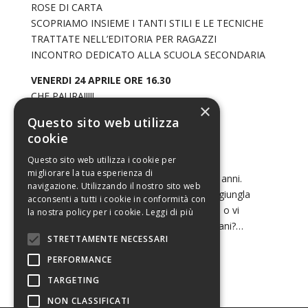
ROSE DI CARTA
SCOPRIAMO INSIEME I TANTI STILI E LE TECNICHE
TRATTATE NELL’EDITORIA PER RAGAZZI
INCONTRO DEDICATO ALLA SCUOLA SECONDARIA
VENERDI 24 APRILE ORE 16.30
CHE PAURA!!!!!
×
STORIE PER CHI SI SENTE CORAGGIOSO..
Questo sito web utilizza
Per bambini dai 4 agli 8 anni
cookie
SABATO 25 APRILE ORE 16.30
Questo sito web utilizza i cookie per
migliorare la tua esperienza di
STORIE DI ANIMALI Per bambini dai 4 ai 7 anni.
navigazione. Utilizzando il nostro sito web
Questo pomeriggio volete perdervi in una giungla
acconsenti a tutti i cookie in conformità con
misteriosa… preferite una colorata fattoria o vi
la nostra policy per i cookie.
Leggi di più
vorreste inabissare insieme ai pesci più strani?…
STRETTAMENTE NECESSARI
PERFORMANCE
TARGETING
NON CLASSIFICATI