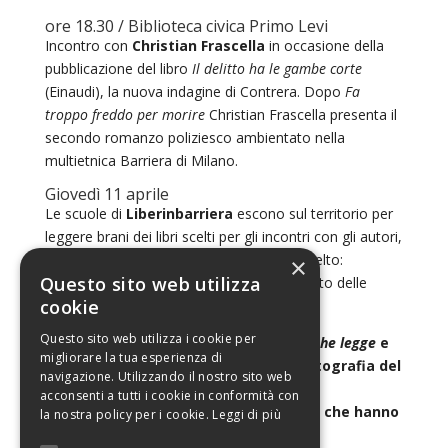
ore 18.30 / Biblioteca civica Primo Levi
Incontro con
Christian Frascella
in occasione della
pubblicazione del libro
Il delitto ha le gambe corte
(Einaudi), la nuova indagine di Contrera. Dopo
Fa
troppo freddo per morire
Christian Frascella presenta il
secondo romanzo poliziesco ambientato nella
multietnica Barriera di Milano.
Giovedì 11 aprile
Le scuole di
Liberinbarriera
escono sul territorio per
leggere brani dei libri scelti per gli incontri con gli autori,
poesie, testi significativi relativi al tema scelto:
×
Questo sito web utilizza
guardare a ciò che ci rende simili nel rispetto delle
cookie
diversità di ciascuno.
Questo sito web utilizza i cookie per
Le classi hanno due cartelloni,
Torino che legge
e
migliorare la tua esperienza di
Barriera che legge
, e invieranno una fotografia del
navigazione. Utilizzando il nostro sito web
loro flashmob alla pagina facebook di
acconsenti a tutti i cookie in conformità con
Liberinbarriera, insieme al titolo di ciò che hanno
la nostra policy per i cookie.
Leggi di più
letto.