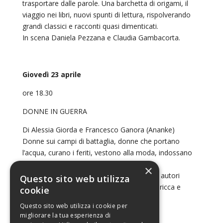
trasportare dalle parole. Una barchetta di origami, il
viaggio nei libri, nuovi spunti di lettura, rispolverando
grandi classici e racconti quasi dimenticati.
In scena Daniela Pezzana e Claudia Gambacorta.
Giovedì 23 aprile
ore 18.30
DONNE IN GUERRA
Di Alessia Giorda e Francesco Ganora (Ananke)
Donne sui campi di battaglia, donne che portano
l’acqua, curano i feriti, vestono alla moda, indossano
una divisa, mogli, concubine, prostitute.
×
Una storia appassionante raccontata dagli autori
Questo sito web utilizza
attraverso i quadri, con la loro iconografia ricca e
cookie
appassionante.
Questo sito web utilizza i cookie per
migliorare la tua esperienza di