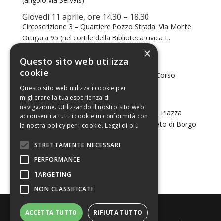
(angolo via Servais)
Giovedì 11 aprile, ore 14.30 – 18.30
Circoscrizione 3 – Quartiere Pozzo Strada. Via Monte
Ortigara 95 (nel cortile della Biblioteca civica L.
Carluccio)
×
Questo sito web utilizza
Venerdì 12 aprile, ore 14.30 – 18.30
cookie
Circoscrizione 2 – Quartiere Mirafiori sud. Corso
Unione Sovietica 490 (cortile dell’IIS Levi)
Questo sito web utilizza i cookie per
migliorare la tua esperienza di
Sabato 13 aprile, ore 8.30-14.30
navigazione. Utilizzando il nostro sito web
Circoscrizione 5 – Quartiere Borgo Vittoria. Piazza
acconsenti a tutti i cookie in conformità con
Chiesa della Salute, angolo via Villar (Mercato di Borgo
la nostra policy per i cookie.
Leggi di più
Vittoria)
STRETTAMENTE NECESSARI
PERFORMANCE
TARGETING
NON CLASSIFICATI
ACCETTA TUTTO
RIFIUTA TUTTO