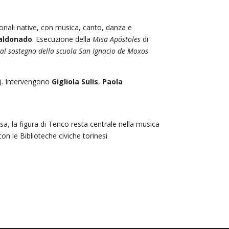
ionali native, con musica, canto, danza e
aldonado
. Esecuzione della
Misa Apóstoles
di
i al sostegno della scuola San Ignacio de Moxos
s). Intervengono
Gigliola Sulis
,
Paola
sa, la figura di Tenco resta centrale nella musica
on le Biblioteche civiche torinesi