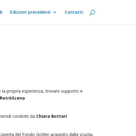
6
Edizioni precedenti
Contatti
ere la propria esperienza, trovare supporto e
e RetròScena
mensili condotti da
Chiara Bottari
coperta del Fondo Gorlier acquisito dalla scuola,