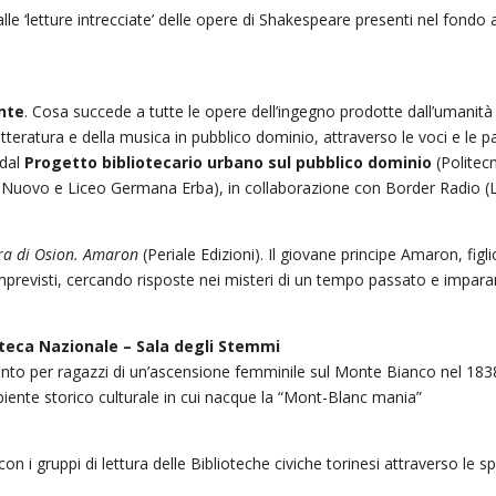
le ‘letture intrecciate’ delle opere di Shakespeare presenti nel fondo a
nte
. Cosa succede a tutte le opere dell’ingegno prodotte dall’umanità 
tteratura e della musica in pubblico dominio, attraverso le voci e le p
 dal
Progetto bibliotecario urbano sul pubblico dominio
(Politecn
ro Nuovo e Liceo Germana Erba), in collaborazione con Border Radio
ra di Osion. Amaron
(Periale Edizioni). Il giovane principe Amaron, figlio
imprevisti, cercando risposte nei misteri di un tempo passato e impara
lioteca Nazionale – Sala degli Stemmi
to per ragazzi di un’ascensione femminile sul Monte Bianco nel 1838.
biente storico culturale in cui nacque la “Mont-Blanc mania”
con i gruppi di lettura delle Biblioteche civiche torinesi attraverso le