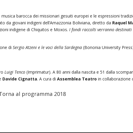
 musica barocca dei missionari gesuiti europei e le espressioni tradiz
 da giovani indigeni dell’Amazzonia Boliviana, diretto da
Raquel M
izioni indigene di Chiquitos e Moxos.
I fondi raccolti verranno destinat
ione di
Sergio Atzeni e le voci della Sardegna
(Bononia University Pres
bro
Luigi Tenco
(Imprimatur). A 80 anni dalla nascita e 51 dalla scompar
e
Davide Cignatta
. A cura di
Assemblea Teatro
in collaborazione c
Torna al programma 2018