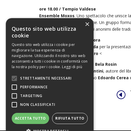
ore 18.00 / Tempio Valdese
Ensemble Moxos
. Uno spettacolo che unisce la
×
rappresentazioni drammatiche. Un gruppo formato
Questo sito web utilizza
Domenico Zipoli, e di brani di anonimi delle trad
cookie
ore 18.30 / Il Ponte sulla Dora
Questo sito web utilizza i cookie per
Incontro con
Giuseppe Ledda
per la presentaz
migliorare la tua esperienza di
Mazzarelli
e
Ernesto Ferrero
<
navigazione. Utilizzando il nostro sito web
acconsenti a tutti i cookie in conformità con
ore 21.00 / Mausoleo della Bela Rosin
la nostra policy per i cookie.
Leggi di più
Incontro con
Michele Piacentini
, autore del li
italiana d’autore. Intervengono
Edoardo Cerea
STRETTAMENTE NECESSARI
PERFORMANCE
H
TARGETING
NON CLASSIFICATI
ACCETTA TUTTO
RIFIUTA TUTTO