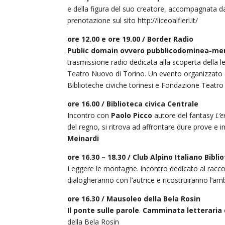
e della figura del suo creatore, accompagnata dal
prenotazione sul sito http://liceoalfieri.it/
ore 12.00 e ore 19.00 / Border Radio
Public domain ovvero pubblicodominea-me
trasmissione radio dedicata alla scoperta della le
Teatro Nuovo di Torino. Un evento organizzato
Biblioteche civiche torinesi e Fondazione Teat
ore 16.00 / Biblioteca civica Centrale
Incontro con
Paolo Picco
autore del fantasy
L’e
del regno, si ritrova ad affrontare dure prove e 
Meinardi
ore 16.30 – 18.30 / Club Alpino Italiano Bib
Leggere le montagne. incontro dedicato al raccon
dialogheranno con l’autrice e ricostruiranno l’am
ore 16.30 / Mausoleo della Bela Rosin
Il ponte sulle parole
.
Camminata letteraria
della Bela Rosin