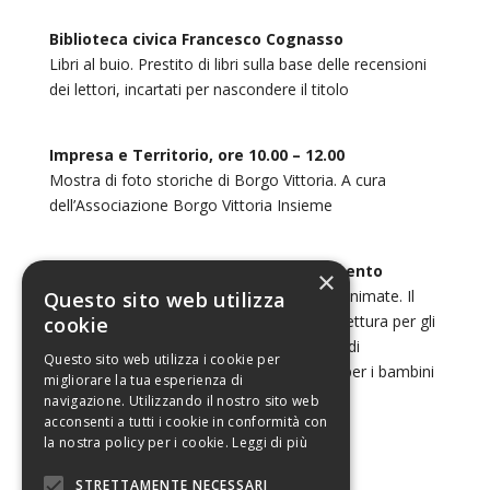
Biblioteca civica Francesco Cognasso
Libri al buio. Prestito di libri sulla base delle recensioni
dei lettori, incartati per nascondere il titolo
Impresa e Territorio, ore 10.00 – 12.00
Mostra di foto storiche di Borgo Vittoria. A cura
dell’Associazione Borgo Vittoria Insieme
Ciofs-FP Piemonte – CFP Auxilium-Lucento
×
Caffè Letterario, Bookcrossing e Letture Animate. Il
Questo sito web utilizza
laboratorio di sala/bar organizza l’angolo lettura per gli
cookie
studenti dell’istituto, e gli allievi del Centro di
Questo sito web utilizza i cookie per
Formazione organizzano letture animate per i bambini
migliorare la tua esperienza di
della Scuola d’Infanzia Sacro Cuore
navigazione. Utilizzando il nostro sito web
acconsenti a tutti i cookie in conformità con
la nostra policy per i cookie.
Leggi di più
Torna al programma 2018
H
STRETTAMENTE NECESSARI