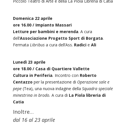
Piccolo Teatro dì Arte e della La Piola Libreria di Catia
Domenica 22 aprile
ore 16.00 / Impianto Massari
Letture per bambini e merenda
. A cura
dell’
Associazione Progetto Sport di Borgata
.
Fermata
Libribus
a cura dell’Ass.
Radici
e
Ali
Lunedì 23 aprile
ore 18.00 / Casa di Quartiere Vallette
Cultura in Periferia
.
Incontro con
Roberto
Centazzo
per la presentazione di
Operazione sale e
pepe
(Tea), una nuova indagine della
Squadra speciale
minestrina in brodo.
A cura di
La Piola libreria di
Catia
Inoltre…
dal 16 al 23 aprile