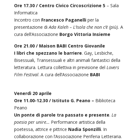
Ore 17.30 /
Centro Civico Circoscrizione 5
– Sala
Informatica
Incontro con
Francesco Paganelli
per la
presentazione di
Ada Kaleh – L’Isola che non c’è (più).
A
cura dell’Associazione
Borgo Vittoria Insieme
Ore 21.00 /
Maison BABI Centro Giovanile
I libri che spezzano le barriere
. Gay, Lesbiche,
Bisessuali, Transessuali e altri animali fantastici della
letteratura. Lettura collettiva in previsione del
Lovers
Film Festival
. A cura dell’Associazione
BABI
Venerdì 20 aprile
Ore 11.00-12.30 / I
stituto G. Peano –
Biblioteca
Peano
Un ponte di parole tra passato e presente
.
La
poesia per unire…
Performance artistica della
poetessa, attrice e pittrice
Nadia Sponzilli
. In
collaborazione con l’Associazione Periferia Letteraria.