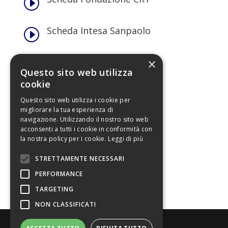
I
Scheda Intesa Sanpaolo
I
Scheda Torino Rete Libri
×
I
Questo sito web utilizza
cookie
Immagini
I
Questo sito web utilizza i cookie per
migliorare la tua esperienza di
navigazione. Utilizzando il nostro sito web
Loghi
I
acconsenti a tutti i cookie in conformità con
la nostra policy per i cookie.
Leggi di più
Materiali promozionali
I
STRETTAMENTE NECESSARI
PERFORMANCE
TARGETING
NON CLASSIFICATI