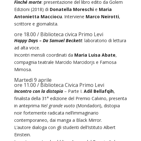
Finché morte
: presentazione del libro edito da Golem
Edizioni (2018) di
Donatella Moreschi
e
Maria
Antonietta
Macciocu
. Interviene
Marco Neirotti
,
scrittore e giornalista.
ore 18.00 / Biblioteca civica Primo Levi
Happy Days – Da Samuel Beckett
: laboratorio di lettura
ad alta voce.
Incontri mensili coordinati da
Maria Luisa Abate
,
compagnia teatrale Marcido Marcidorjs e Famosa
Mimosa.
Martedì 9 aprile
ore 11.00 / Biblioteca Civica Primo Levi
Incontro con la distopia
– Parte I.
Adil Bellafqih
,
finalista della 31° edizione del Premio Calvino,
presenta
in anteprima
Nel grande vuoto
(Mondadori), distopia
noir fortemente radicata nell’immaginario
contemporaneo, dai manga a Black Mirror.
L’autore dialoga con gli studenti dell’Istituto Albert
Einstein.