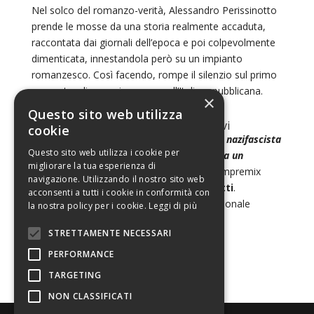
Nel solco del romanzo-verità, Alessandro Perissinotto
prende le mosse da una storia realmente accaduta,
raccontata dai giornali dell’epoca e poi colpevolmente
dimenticata, innestandola però su un impianto
romanzesco. Così facendo, rompe il silenzio sul primo
sequestro di una minorenne nell’Italia repubblicana.
×
Questo sito web utilizza
Lunedì 15 aprile
ore 17.30 / Biblioteca civica Primo Levi
cookie
Appuntamenti con i “fuorilegge”. Violenza nazifascista
Questo sito web utilizza i cookie per
e resistenza in Valle D’Aosta raccontate da
un
migliorare la tua esperienza di
giovanissimo testimone –
protagonista
(Impremix
navigazione. Utilizzando il nostro sito web
Edizioni Visual Grafika)
di
Pier Giorgio Betti
.
acconsenti a tutti i cookie in conformità con
Andrea Giorgis, docente di Diritto Costituzionale
la nostra policy per i cookie.
Leggi di più
dialogherà con l’autore.
STRETTAMENTE NECESSARI
PERFORMANCE
TARGETING
NON CLASSIFICATI