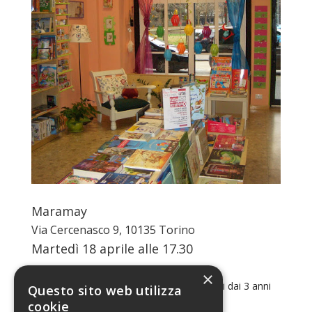
Maramay
Via Cercenasco 9, 10135 Torino
Martedì 18 aprile alle 17.30
Favole fiorite
.
×
Lettura di favole e albi illustrati per bambini dai 3 anni
Questo sito web utilizza
in su.
cookie