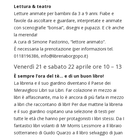
Lettura & teatro
Letture animate per bambini da 3 a 9 anni. Fiabe e
favole da ascoltare e guardare, interpretate e animate
con scenografie “bonsai”, disegni e pupazzi. E c’è anche
la merenda!
A cura di Simone Pastorino, “lettore animato”.
È necessaria la prenotazione (per informazioni tel.
0118196386, info@libreriaborgopo.it)
Venerdì 21 e sabato 22 aprile ore 10 – 13
È sempre l’ora del tè… e di un buon libro!
La libreria e il suo giardino diventano il Paese dei
Meravigliosi Libri sui Libri. Far colazione in mezzo ai
libri è affascinante, ma lo è ancora di più farla in mezzo
a libri che raccontano di libri! Per due mattine la libreria
e il suo giardino ospitano una selezione di testi per
tutte le età che hanno per protagonisti i libri stessi. Da I
fantastici libri volanti di Mr Morris Lessmore a Il libraio
sotterraneo di Guido Quarzo a Il libro selvaggio di Juan