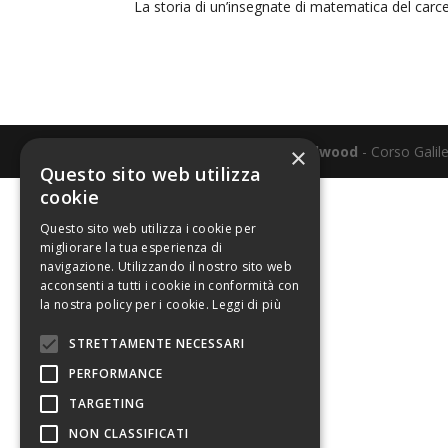
La storia di un’insegnate di matematica del carce
×
Realizzato e sostenuto da
Elwood
- Corso Galile
Questo sito web utilizza
cookie
Questo sito web utilizza i cookie per
migliorare la tua esperienza di
navigazione. Utilizzando il nostro sito web
acconsenti a tutti i cookie in conformità con
la nostra policy per i cookie.
Leggi di più
STRETTAMENTE NECESSARI
PERFORMANCE
TARGETING
NON CLASSIFICATI