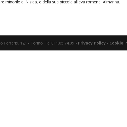
re minorile di Nisida, e della sua piccola allieva romena, Almarina.
o Ferraris, 121 - Torino. Tel.011.65.74.09 -
Privacy Policy
-
Cookie P