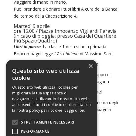
viaggiare di mano in mano.
Puoi prendere e donare i tuoi libri! A cura della Banca
del tempo della Circoscrizione 4.
Martedì 9 aprile
ore 15.00 / Piazza Innocenzo Vigliardi Paravia
(in caso di pioggia, presso Casa del Quartiere
Più SpazioQuattro)
Libri in piazza
. La classe 1 della scuola primaria
Boncompagni legge
L’Arcobalena
di Massimo Sardi
ore 21.00 – 23.00 / Casa del Quartiere
×
PiùSpazio4
Questo sito web utilizza
Pintecaboru – Aggregazione narrativa
. Gruppo di
cookie
lettura aperto e gratuito a cura di Danilo Zagaria
Questo sito web utilizza i cookie per
Mercoledì 10 aprile ore 21.30 / Casa del
migliorare la tua esperienza di
Quartiere PiùSpazio4
navigazione. Utilizzando il nostro sito web
Esercizi di lettura
. Letture di testi teatrali a cura degli
acconsenti a tutti i cookie in conformità con
allievi del corso di teatro condotto
da Compagnia
la nostra policy per i cookie.
Leggi di più
3001.
STRETTAMENTE NECESSARI
PERFORMANCE