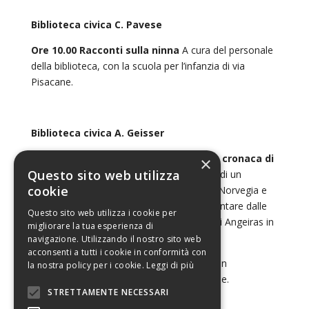
Biblioteca civica C. Pavese
Ore 10.00 Racconti sulla ninna
A cura del personale
della biblioteca, con la scuola per l’infanzia di via
Pisacane.
Biblioteca civica A. Geisser
Ore 10.30 U-BOAT 1277. 3 giugno 1945: cronaca di
×
Questo sito web utilizza
una deriva
L’incredibile storia dei marinai di un
cookie
sottomarino tedesco che rifiuta la resa in Norvegia e
dei pescatori portoghesi che li vedono spuntare dalle
Questo sito web utilizza i cookie per
acque dell’oceano, di fronte alla spiaggia di Angeiras in
migliorare la tua esperienza di
Portogallo.
navigazione. Utilizzando il nostro sito web
acconsenti a tutti i cookie in conformità con
a cura di Renzo Sicco, in collaborazione con
la nostra policy per i cookie.
Leggi di più
Assemblea Teatro, per le scuole secondarie.
STRETTAMENTE NECESSARI