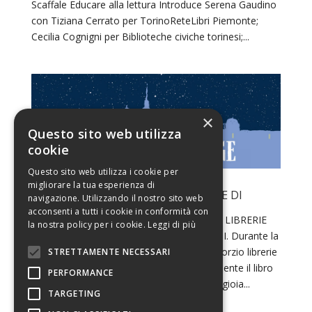
Scaffale Educare alla lettura Introduce Serena Gaudino
con Tiziana Cerrato per TorinoReteLibri Piemonte;
Cecilia Cognigni per Biblioteche civiche torinesi;...
×
Questo sito web utilizza
cookie
Questo sito web utilizza i cookie per
migliorare la tua esperienza di
ANTEPRIMA DI TORINO CHE LEGGE E DI
navigazione. Utilizzando il nostro sito web
PIEMONTE CHE LEGGE
acconsenti a tutti i cookie in conformità con
SABATO 6 APRILE GRANDE FESTA DELLE LIBRERIE
la nostra policy per i cookie.
Leggi di più
INDIPENDENTI TORINESI TORINO Co.L.T.I. Durante la
giornata del 6 aprile, nelle librerie del Consorzio librerie
STRETTAMENTE NECESSARI
torinesi indipendenti verrà letto collettivamente il libro
PERFORMANCE
Ritratto del lettore da giovane di Nicola Lagioia...
TARGETING