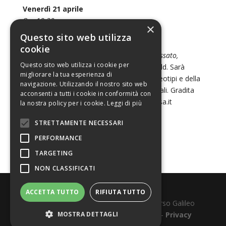
Venerdì 21 aprile
Ore 18.30
×
Libreria Nisa, via Braccini 93/B
Questo sito web utilizza
Incontro con l’autrice
cookie
Presentazione di
Principesse, eroine del passato,
Questo sito web utilizza i cookie per
femministe di oggi,
di
Giusi Marchetta,
add. Sarà
migliorare la tua esperienza di
l
‘occasione per parlare con l’autrice di stereotipi e della
navigazione. Utilizzando il nostro sito web
necessità di elaborare nuovi modelli culturali. Gradita
acconsenti a tutti i cookie in conformità con
prenotazione 0112386125, info@librerianisa.it
la nostra policy per i cookie.
Leggi di più
STRETTAMENTE NECESSARI
PERFORMANCE
TARGETING
NON CLASSIFICATI
ACCETTA TUTTO
RIFIUTA TUTTO
Realizzato e sostenuto da
Elwood
- Corso Galileo
Ferraris, 121 - Torino. Tel.011.65.74.09 -
MOSTRA DETTAGLI
Privacy