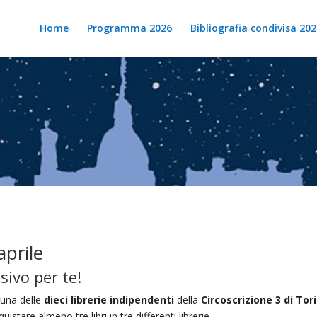
Home
Programma 2026
Bibliografia condivisa 202
aprile
sivo per te!
nuna delle
dieci librerie indipendenti
della
Circoscrizione 3 di Tor
cquistare almeno tre libri in tre differenti librerie.