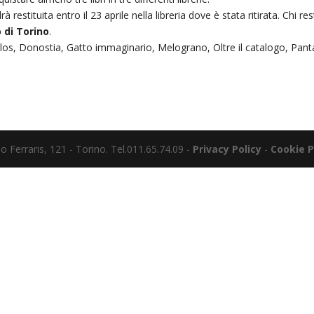
estituita entro il 23 aprile nella libreria dove è stata ritirata. Chi r
o di Torino
.
blos, Donostia, Gatto immaginario, Melograno, Oltre il catalogo, Panta
o Ferraris, 121 - Torino. Tel.011.65.74.09 -
Privacy Policy
-
Cookie P