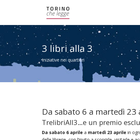
3 libri alla 3
Iniziative nei quartieri
Da sabato 6 a martedì 23 
TrelibriAll3…e un premio esclu
Da sabato 6 aprile
a
martedì 23 aprile
in og
delle librerie, con l’invito a scoprirle, visitarle e a