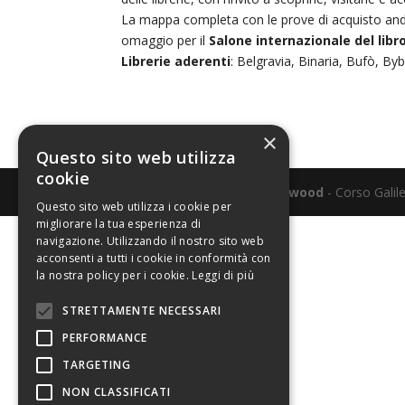
La mappa completa con le prove di acquisto andrà r
omaggio per il
Salone internazionale del libr
Librerie aderenti
: Belgravia, Binaria, Bufò, By
×
Questo sito web utilizza
cookie
Realizzato e sostenuto da
Elwood
- Corso Galile
Questo sito web utilizza i cookie per
migliorare la tua esperienza di
navigazione. Utilizzando il nostro sito web
acconsenti a tutti i cookie in conformità con
la nostra policy per i cookie.
Leggi di più
STRETTAMENTE NECESSARI
PERFORMANCE
TARGETING
NON CLASSIFICATI