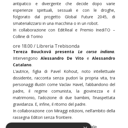
antipatico e divergente che decide dopo varie
esperienze spirituali, sessuali e con le droghe,
folgorato dal progetto Global Future 2045, di
smaterializzarsi in una macchina o in un robot.
In collaborazione con EditReal e Premio InediTO –
Colline di Torino
ore 18.00 / Libreria Trebisonda
Tereza Boucková presenta
La corsa indiana
.
Intervengono
Alessandro De Vito
e
Alessandro
Catalano
.
L’autrice, figlia di Pavel Kohout, noto intellettuale
dissidente, racconta senza pudori la propria vita, tra
personaggi illustri come Vaclav Havel, l’abbandono del
padre, il regime comunista, la giovinezza e il
matrimonio, l’adozione di due bambini, l’inaspettata
gravidanza. E, infine, il ritorno del padre.
In collaborazione con Miraggi edizioni, nell’ambito della
rassegna Editori senza frontiere.
ore 21.00 / Binaria Centro Commensale