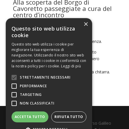
Alla scoperta del Borgo di
Cavoretto passeggiate a cura del
centro d’incontro
×
Ore 17,30 A merenda con
Stefano Orta
Questo sito web utilizza
cookie
Ore 18.00 Dall’oralità alla scrittura
Incontro con i ragazzi del Centro di accoglienza.
Questo sito web utilizza i cookie per
migliorare la tua esperienza di
Ore 20.00 – Teatro parrocchiale di Cavoretto
navigazione. Utilizzando il nostro sito web
Le Pallonarie
– storie di calcio in bianco e nero
acconsenti a tutti i cookie in conformità con
Un reading di
Marco Balestracci
, con
la nostra policy per i cookie.
Leggi di più
l’accompagnamento di
Giorgio Pasino
alla chitarra.
STRETTAMENTE NECESSARI
PERFORMANCE
TARGETING
NON CLASSIFICATI
ACCETTA TUTTO
RIFIUTA TUTTO
Realizzato e sostenuto da
Elwood
- Corso Galileo