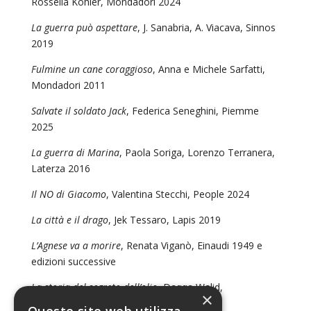
Rossella Kohler, Mondadori 2024
La guerra può aspettare
, J. Sanabria, A. Viacava, Sinnos
2019
Fulmine un cane coraggioso
, Anna e Michele Sarfatti,
Mondadori 2011
Salvate il soldato Jack
, Federica Seneghini, Piemme
2025
La guerra di Marina
, Paola Soriga, Lorenzo Terranera,
Laterza 2016
Il NO di Giacomo
, Valentina Stecchi, People 2024
La città e il drago
, Jek Tessaro, Lapis 2019
L’Agnese va a morire
, Renata Viganò, Einaudi 1949 e
edizioni successive
La storia del segreto dell’olio
, Daqqa Walid,
×
Atmosphere Libri 2020