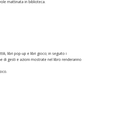
vole mattinata in biblioteca.
li, libri pop-up e libri gioco; in seguito i
one di gesti e azioni mostrate nel libro renderanno
ioco.