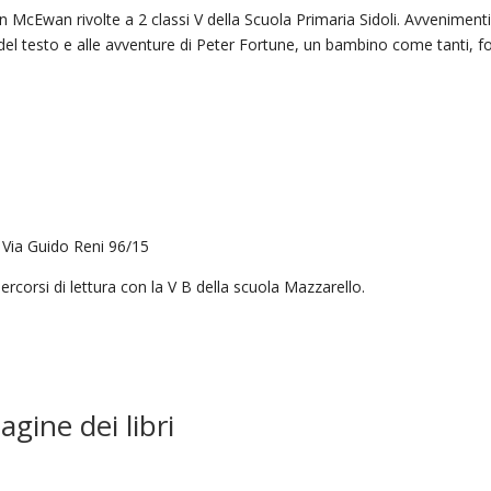
 Ian McEwan rivolte a 2 classi V della Scuola Primaria Sidoli. Avveniment
del testo e alle avventure di Peter Fortune, un bambino come tanti, fo
, Via Guido Reni 96/15
percorsi di lettura con la V B della scuola Mazzarello.
gine dei libri