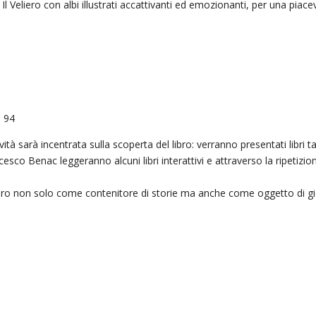
 Il Veliero con albi illustrati accattivanti ed emozionanti, per una piace
o 94
vità sarà incentrata sulla scoperta del libro: verranno presentati libri tatti
esco Benac leggeranno alcuni libri interattivi e attraverso la ripetizi
 il libro non solo come contenitore di storie ma anche come oggetto di g