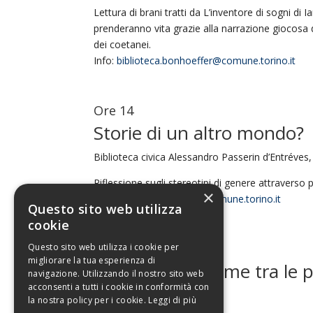
Lettura di brani tratti da L’inventore di sogni di
prenderanno vita grazie alla narrazione giocosa 
dei coetanei.
Info:
biblioteca.bonhoeffer@comune.torino.it
Ore 14
Storie di un altro mondo?
Biblioteca civica Alessandro Passerin d’Entréves
Riflessione sugli stereotipi di genere attraverso 
×
Info:
bibliotecapasserin@comune.torino.it
Questo sito web utilizza
cookie
Ore 14.45
Questo sito web utilizza i cookie per
migliorare la tua esperienza di
Viaggiamo insieme tra le pa
navigazione. Utilizzando il nostro sito web
acconsenti a tutti i cookie in conformità con
Bibliobus – Corso Umbria
la nostra policy per i cookie.
Leggi di più