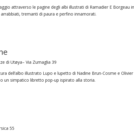
iaggio attraverso le pagine degli albi illustrati di Ramadier E Borgeau i
 arrabbiati, tremanti di paura e perfino innamorati.
me
gazze di Utøya– Via Zumaglia 39
ttura dell’albo illustrato Lupo e lupetto di Nadine Brun-Cosme e Olivier 
 un simpatico libretto pop-up ispirato alla storia.
rsica 55