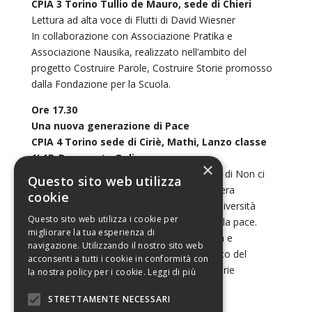
CPIA 3 Torino Tullio de Mauro, sede di Chieri
Lettura ad alta voce di Flutti di David Wiesner
In collaborazione con Associazione Pratika e
Associazione Nausika, realizzato nell’ambito del
progetto Costruire Parole, Costruire Storie promosso
dalla Fondazione per la Scuola.
Ore 17.30
Una nuova generazione di Pace
CPIA 4 Torino sede di Ciriè, Mathi, Lanzo classe
1L1P_D – evento Online
×
Tramite le parole di Chaimaa Fatihi autrice di Non ci
Questo sito web utilizza
avrete mai, Rizzoli, capiremo come, una vera
cookie
inclusione e la capacità di convivere nella diversità
Questo sito web utilizza i cookie per
culturale, siano i presupposti per costruire la pace.
migliorare la tua esperienza di
In collaborazione con Associazione Pratika e
navigazione. Utilizzando il nostro sito web
Associazione Nausika, realizzato nell’ambito del
acconsenti a tutti i cookie in conformità con
progetto Condividere Parole, Costruire Storie
la nostra policy per i cookie.
Leggi di più
promosso dalla Fondazione per la Scuola.
STRETTAMENTE NECESSARI